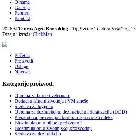
O nama
Galerija
Partneri
Kontakt
2026 ©
Taurus Agro Konsalting
- Trg Svetog Teodora Vršačkog 15,
Dizajn i izrada:
ClickMan
Početna
Proizvodi
Usluge
Novosti
Kategorije proizvodi
Oprema za farme i veterinare
Dodaci u ishrani životinja i VM smeše
Sredstva za higijenu
Oprema za dezinfekciju, dezinsekciju i deratizaciju (DDD)
Preparati za prevenciju i kontrolu ispravnosti mleka
Biostimulatori u biljnoj proizvodnji
Biostimulatori u životinjskoj proizvodnji
Sredstva za dezinfekciju