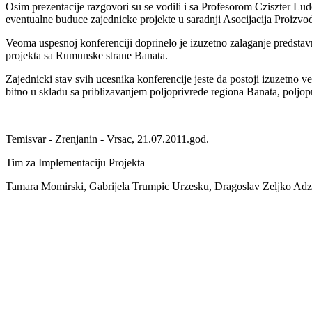
Osim prezentacije razgovori su se vodili i sa Profesorom Cziszter Lu
eventualne buduce zajednicke projekte u saradnji Asocijacija Proizv
Veoma uspesnoj konferenciji doprinelo je izuzetno zalaganje predst
projekta sa Rumunske strane Banata.
Zajednicki stav svih ucesnika konferencije jeste da postoji izuzetno v
bitno u skladu sa priblizavanjem poljoprivrede regiona Banata, poljo
Temisvar - Zrenjanin - Vrsac, 21.07.2011.god.
Tim za Implementaciju Projekta
Tamara Momirski, Gabrijela Trumpic Urzesku, Dragoslav Zeljko Adzi