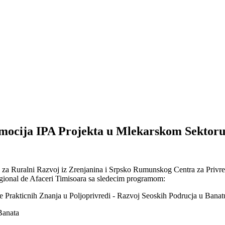
omocija IPA Projekta u Mlekarskom Sektor
a Ruralni Razvoj iz Zrenjanina i Srpsko Rumunskog Centra za Privred
egional de Afaceri Timisoara sa sledecim programom:
je Prakticnih Znanja u Poljoprivredi - Razvoj Seoskih Podrucja u Banat
Banata