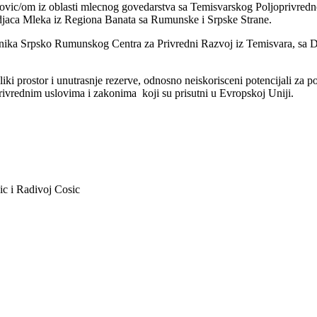
dovic/om iz oblasti mlecnog govedarstva sa Temisvarskog Poljoprivredno
odjaca Mleka iz Regiona Banata sa Rumunske i Srpske Strane.
avnika Srpsko Rumunskog Centra za Privredni Razvoj iz Temisvara, sa 
eliki prostor i unutrasnje rezerve, odnosno neiskorisceni potencijali za
privrednim uslovima i zakonima koji su prisutni u Evropskoj Uniji.
c i Radivoj Cosic