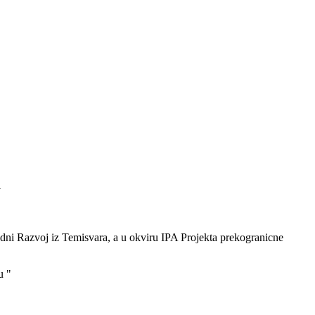
u
ni Razvoj iz Temisvara, a u okviru IPA Projekta prekogranicne
u "