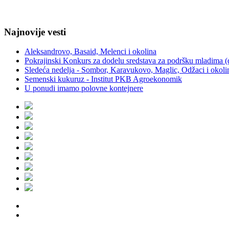
Najnovije vesti
Aleksandrovo, Basaid, Melenci i okolina
Pokrajinski Konkurs za dodelu sredstava za podršku mladima (
Sledeća nedelja - Sombor, Karavukovo, Maglic, Odžaci i okoli
Semenski kukuruz - Institut PKB Agroekonomik
U ponudi imamo polovne kontejnere