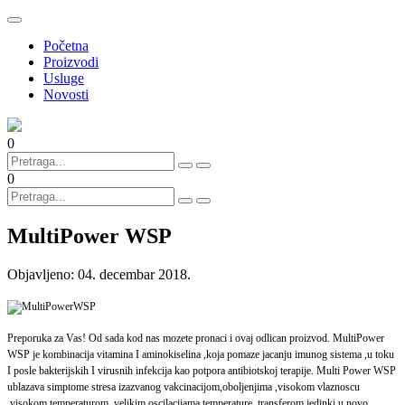
Početna
Proizvodi
Usluge
Novosti
0
0
MultiPower WSP
Objavljeno:
04. decembar 2018.
Preporuka za Vas! Od sada kod nas mozete pronaci i ovaj odlican proizvod. MultiPower
WSP je kombinacija vitamina I aminokiselina ,koja pomaze jacanju imunog sistema ,u toku
I posle bakterijskih I virusnih infekcija kao potpora antibiotskoj terapije. Multi Power WSP
ublazava simptome stresa izazvanog vakcinacijom,ob
oljenjima ,visokom vlaznoscu
,visokom temperaturom ,velikim oscilacijama temperature ,transferom jedinki u novo