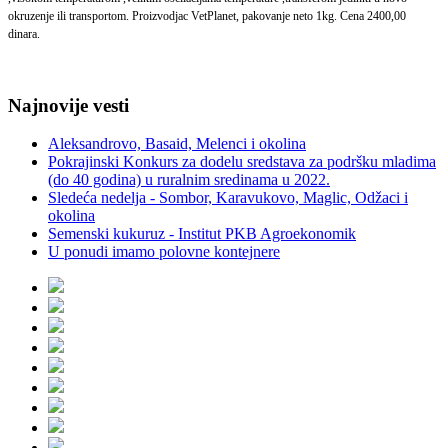
okruzenje ili transportom. Proizvodjac VetPlanet, pakovanje neto 1kg. Cena 2400,00
dinara.
Najnovije vesti
Aleksandrovo, Basaid, Melenci i okolina
Pokrajinski Konkurs za dodelu sredstava za podršku mladima
(do 40 godina) u ruralnim sredinama u 2022.
Sledeća nedelja - Sombor, Karavukovo, Maglic, Odžaci i
okolina
Semenski kukuruz - Institut PKB Agroekonomik
U ponudi imamo polovne kontejnere