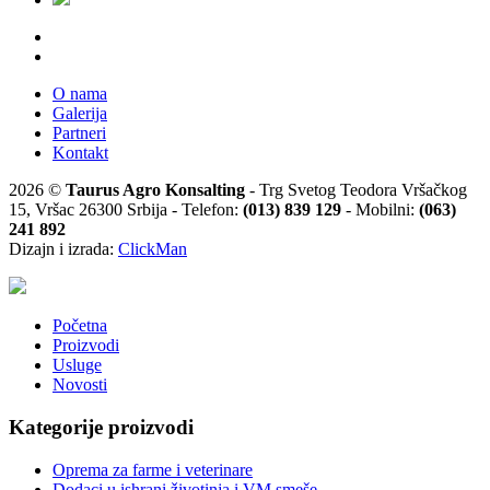
O nama
Galerija
Partneri
Kontakt
2026 ©
Taurus Agro Konsalting
- Trg Svetog Teodora Vršačkog
15, Vršac 26300 Srbija - Telefon:
(013) 839 129
- Mobilni:
(063)
241 892
Dizajn i izrada:
ClickMan
Početna
Proizvodi
Usluge
Novosti
Kategorije proizvodi
Oprema za farme i veterinare
Dodaci u ishrani životinja i VM smeše