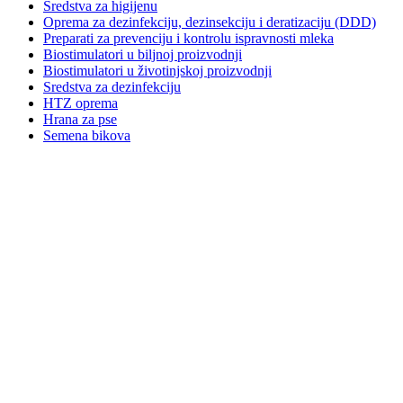
Sredstva za higijenu
Oprema za dezinfekciju, dezinsekciju i deratizaciju (DDD)
Preparati za prevenciju i kontrolu ispravnosti mleka
Biostimulatori u biljnoj proizvodnji
Biostimulatori u životinjskoj proizvodnji
Sredstva za dezinfekciju
HTZ oprema
Hrana za pse
Semena bikova