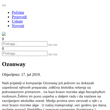
Početna
Proizvodi
Usluge
Novosti
0
0
Ozonway
Objavljeno:
17. jul 2019.
Naši prijatelji iz kompanije Ozonway još jednom su dokazali
uspešnost njihovih preparata ,odlična biološka rešenja sa
jednostavnom primenom , na bazi braon morske alge Ascophyllum
nodosum.Želimo im puno uspeha u daljem radu i da nastave sa
razvijanjem ekološke svesti. Medju prvima smo verovali u njih i u
moć braon morske alge . U našoj maloprodaji ,već godinu ipo dana,
možete pronaći SimbiWay ( preparat namenjen životinjama ),