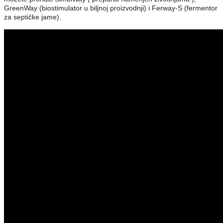
GreenWay (biostimulator u biljnoj proizvodnji) i Ferway-S (fermentor
za septičke jame).