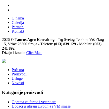
O nama
Galerija
Partneri
Kontakt
2026 ©
Taurus Agro Konsalting
- Trg Svetog Teodora Vršačkog
15, Vršac 26300 Srbija - Telefon:
(013) 839 129
- Mobilni:
(063)
241 892
Dizajn i izrada:
ClickMan
Početna
Proizvodi
Usluge
Novosti
Kategorije proizvodi
Oprema za farme i veterinare
Dodaci u ishrani životinja i VM smeše