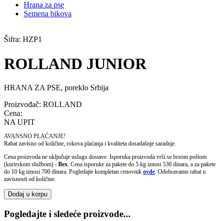
Hrana za pse
Semena bikova
Šifra:
HZP1
ROLLAND JUNIOR
HRANA ZA PSE, poreklo Srbija
Proizvođač:
ROLLAND
Cena:
NA UPIT
AVANSNO PLAĆANJE!
Rabat zavisno od količine, rokova plaćanja i kvaliteta dosadašnje saradnje.
Cena proizvoda ne uključuje uslugu dostave. Isporuka proizvoda vrši se brzom poštom
(kurirskom službom) -
Bex
. Cena isporuke za pakete do 5 kg iznosi 530 dinara, a za pakete
do 10 kg iznosi 700 dinara. Pogledajte kompletan cenovnik
ovde
. Odobravamo rabat u
zavisnosti od količine.
Dodaj u korpu
Pogledajte i sledeće proizvode...