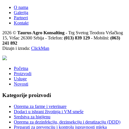
O nama
Galerija
Partneri
Kontakt
2026 ©
Taurus Agro Konsalting
- Trg Svetog Teodora Vršačkog
15, Vršac 26300 Srbija - Telefon:
(013) 839 129
- Mobilni:
(063)
241 892
Dizajn i izrada:
ClickMan
Početna
Proizvodi
Usluge
Novosti
Kategorije proizvodi
Oprema za farme i veterinare
Dodaci u ishrani životinja i VM smeše
Sredstva za higijenu
Oprema za dezinfekciju, dezinsekciju i deratizaciju (DDD)
Preparati za prevenciju i kontrolu ispravnosti mleka