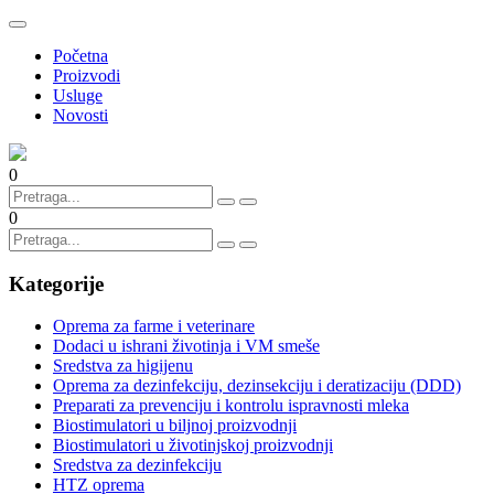
Početna
Proizvodi
Usluge
Novosti
0
0
Kategorije
Oprema za farme i veterinare
Dodaci u ishrani životinja i VM smeše
Sredstva za higijenu
Oprema za dezinfekciju, dezinsekciju i deratizaciju (DDD)
Preparati za prevenciju i kontrolu ispravnosti mleka
Biostimulatori u biljnoj proizvodnji
Biostimulatori u životinjskoj proizvodnji
Sredstva za dezinfekciju
HTZ oprema