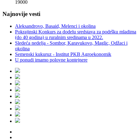
190
00
Najnovije vesti
Aleksandrovo, Basaid, Melenci i okolina
Pokrajinski Konkurs za dodelu sredstava za podršku mladima
(do 40 godina) u ruralnim sredinama u 2022.
Sledeća nedelja - Sombor, Karavukovo, Maglic, Odžaci i
okolina
Semenski kukuruz - Institut PKB Agroekonomik
U ponudi imamo polovne kontejnere