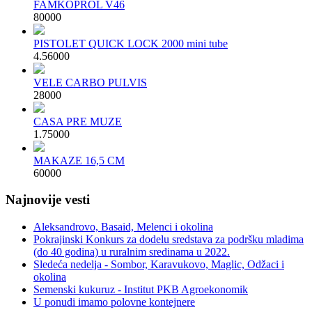
FAMKOPROL V46
800
00
PISTOLET QUICK LOCK 2000 mini tube
4.560
00
VELE CARBO PULVIS
280
00
CASA PRE MUZE
1.750
00
MAKAZE 16,5 CM
600
00
Najnovije vesti
Aleksandrovo, Basaid, Melenci i okolina
Pokrajinski Konkurs za dodelu sredstava za podršku mladima
(do 40 godina) u ruralnim sredinama u 2022.
Sledeća nedelja - Sombor, Karavukovo, Maglic, Odžaci i
okolina
Semenski kukuruz - Institut PKB Agroekonomik
U ponudi imamo polovne kontejnere