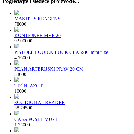
Pogledajte i sledeće proizvode...
MASTITIS REAGENS
780
00
KONTEJNER MVE 20
92.000
00
PISTOLET QUICK LOCK CLASSIC mini tube
4.560
00
PEAN ARTERIJSKI PRAV 20 CM
830
00
TEČNI AZOT
100
00
SCC DIGITAL READER
38.745
00
CASA POSLE MUZE
1.750
00