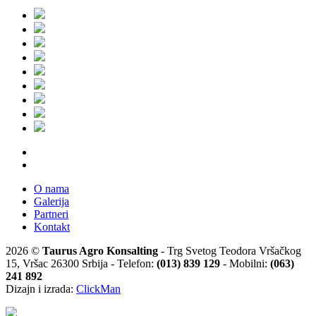
O nama
Galerija
Partneri
Kontakt
2026 ©
Taurus Agro Konsalting
- Trg Svetog Teodora Vršačkog
15, Vršac 26300 Srbija - Telefon:
(013) 839 129
- Mobilni:
(063)
241 892
Dizajn i izrada:
ClickMan