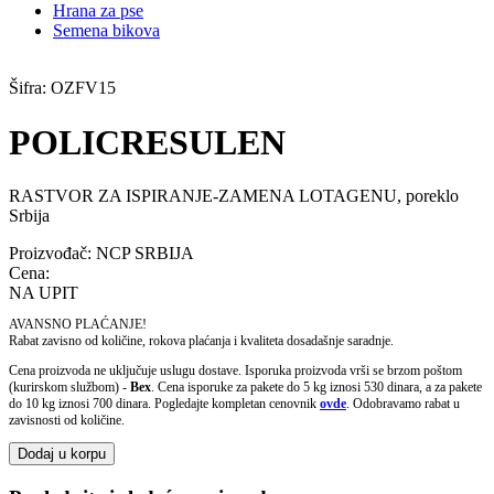
Hrana za pse
Semena bikova
Šifra:
OZFV15
POLICRESULEN
RASTVOR ZA ISPIRANJE-ZAMENA LOTAGENU, poreklo
Srbija
Proizvođač:
NCP SRBIJA
Cena:
NA UPIT
AVANSNO PLAĆANJE!
Rabat zavisno od količine, rokova plaćanja i kvaliteta dosadašnje saradnje.
Cena proizvoda ne uključuje uslugu dostave. Isporuka proizvoda vrši se brzom poštom
(kurirskom službom) -
Bex
. Cena isporuke za pakete do 5 kg iznosi 530 dinara, a za pakete
do 10 kg iznosi 700 dinara. Pogledajte kompletan cenovnik
ovde
. Odobravamo rabat u
zavisnosti od količine.
Dodaj u korpu