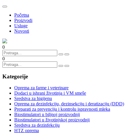
Početna
Proizvodi
Usluge
Novosti
0
0
Kategorije
Oprema za farme i veterinare
Dodaci u ishrani životinja i VM smeše
Sredstva za higijenu
Oprema za dezinfekciju, dezinsekciju i deratizaciju (DDD)
Preparati za prevenciju i kontrolu ispravnosti mleka
Biostimulatori u biljnoj proizvodnji
Biostimulatori u životinjskoj proizvodnji
Sredstva za dezinfekciju
HTZ oprema